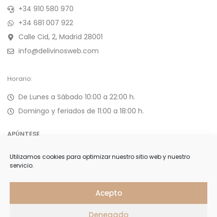
+34 910 580 970
+34 681 007 922
Calle Cid, 2, Madrid 28001
info@delivinosweb.com
Horario:
De Lunes a Sábado 10:00 a 22:00 h.
Domingo y feriados de 11:00 a 18:00 h.
APÚNTESE
Utilizamos cookies para optimizar nuestro sitio web y nuestro
Forme parte de nuestra selecta lista de clientes y reciba
servicio.
ofertas, invitaciones y últimas noticias
Acepto
Denegado