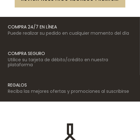
COMPRA 24/7 EN LÍNEA
Puede realizar su pedido en cualquier momento del día
COMPRA SEGURO
Utilice su tarjeta de débito/crédito en nuestra
plataforma
REGALOS
Reciba las mejores ofertas y promociones al suscribirse