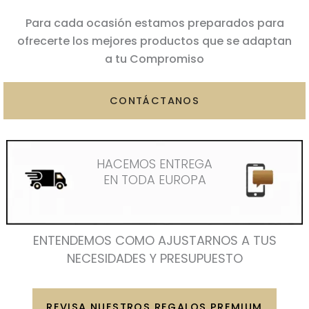
Para cada ocasión estamos preparados para
ofrecerte los mejores productos que se adaptan
a tu Compromiso
CONTÁCTANOS
HACEMOS ENTREGA
EN TODA EUROPA
ENTENDEMOS COMO AJUSTARNOS A TUS
NECESIDADES Y PRESUPUESTO
REVISA NUESTROS REGALOS PREMIUM