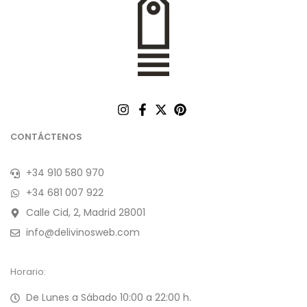
CONTÁCTENOS
+34 910 580 970
+34 681 007 922
Calle Cid, 2, Madrid 28001
info@delivinosweb.com
Horario:
De Lunes a Sábado 10:00 a 22:00 h.