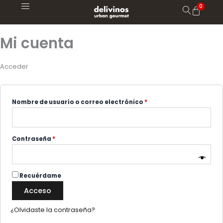
Ir
Obligatorio
Obligatorio
Obligatorio
al
contenido
Mi cuenta
Acceder
Nombre de usuario o correo electrónico
*
Contraseña
*
Recuérdame
Acceso
¿Olvidaste la contraseña?