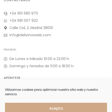
CONTÁCTENOS
+34 910 580 970
+34 681 007 922
Calle Cid, 2, Madrid 28001
info@delivinosweb.com
Horario:
De Lunes a Sábado 10:00 a 22:00 h.
Domingo y feriados de 11:00 a 18:00 h.
APÚNTESE
Utilizamos cookies para optimizar nuestro sitio web y nuestro
Forme parte de nuestra selecta lista de clientes y reciba
servicio.
ofertas, invitaciones y últimas noticias
Acepto