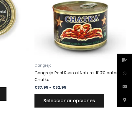
Las
Las
opciones
opciones
se
se
pueden
pueden
elegir
elegir
en
en
la
la
página
página
de
de
Cangrejo
producto
producto
Cangrejo Real Ruso al Natural 100% patas
Chatka
€
37,95
-
€
52,95
Seleccionar opciones