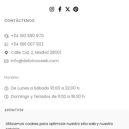
CONTÁCTENOS
+34 910 580 970
+34 681 007 922
Calle Cid, 2, Madrid 28001
info@delivinosweb.com
Horario:
De Lunes a Sábado 10:00 a 22:00 h.
Domingo y feriados de 11:00 a 18:00 h.
APÚNTESE
Utilizamos cookies para optimizar nuestro sitio web y nuestro
Forme parte de nuestra selecta lista de clientes y reciba
servicio.