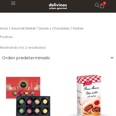
Ir
al
contenido
Inicio
/
Gourmet Market
/
Dulces y Chocolates
/ Postres
Postres
Mostrando los 2 resultados