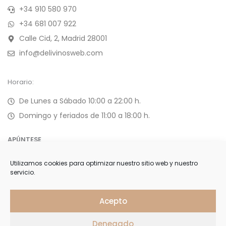
+34 910 580 970
+34 681 007 922
Calle Cid, 2, Madrid 28001
info@delivinosweb.com
Horario:
De Lunes a Sábado 10:00 a 22:00 h.
Domingo y feriados de 11:00 a 18:00 h.
APÚNTESE
Utilizamos cookies para optimizar nuestro sitio web y nuestro
Forme parte de nuestra selecta lista de clientes y reciba
servicio.
ofertas, invitaciones y últimas noticias
Acepto
Denegado