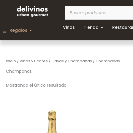
Ir
Búsqueda
al
de
contenido
productos
Vinos
Tienda
Restaura
Regalos
Inicio
/
Vinos y Licores
/
Cavas y Champañas
/ Champañas
Champañas
Mostrando el único resultado