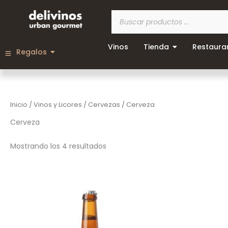
Ir
Búsqueda
al
de
contenido
productos
Vinos
Tienda
Restaura
Regalos
Inicio
/
Vinos y Licores
/
Cervezas
/ Cerveza
Cerveza
Mostrando los 4 resultados