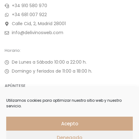
+34 910 580 970
+34 681 007 922
Calle Cid, 2, Madrid 28001
info@delivinosweb.com
Horario:
De Lunes a Sábado 10:00 a 22:00 h.
Domingo y feriados de 11:00 a 18:00 h.
APÚNTESE
Utilizamos cookies para optimizar nuestro sitio web y nuestro
Forme parte de nuestra selecta lista de clientes y reciba
servicio.
ofertas, invitaciones y últimas noticias
Acepto
Denegado