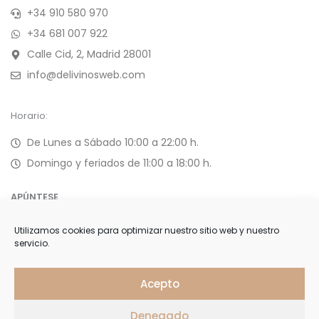
+34 910 580 970
+34 681 007 922
Calle Cid, 2, Madrid 28001
info@delivinosweb.com
Horario:
De Lunes a Sábado 10:00 a 22:00 h.
Domingo y feriados de 11:00 a 18:00 h.
APÚNTESE
Utilizamos cookies para optimizar nuestro sitio web y nuestro
Forme parte de nuestra selecta lista de clientes y reciba
servicio.
ofertas, invitaciones y últimas noticias
Acepto
Denegado