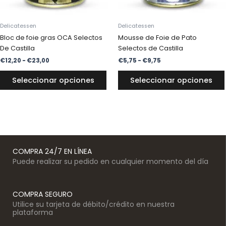
elegir
en
Delicatessen
Delicatessen
la
Bloc de foie gras OCA Selectos
Mousse de Foie de Pato
página
De Castilla
Selectos de Castilla
de
€
12,20
-
€
23,00
€
5,75
-
€
9,75
producto
Seleccionar opciones
Seleccionar opciones
COMPRA 24/7 EN LÍNEA
Puede realizar su pedido en cualquier momento del día
COMPRA SEGURO
Utilice su tarjeta de débito/crédito en nuestra
plataforma