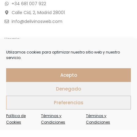
+34 681 007 922
Calle Cid, 2, Madrid 28001
info@delivinosweb.com
Horario:
De Lunes a Sábado 10:00 a 22:00 h.
Utilizamos cookies para optimizar nuestro sitio web y nuestro
servicio.
Domingo y feriados de 11:00 a 18:00 h.
APÚNTESE
Acepto
Denegado
Forme parte de nuestra selecta lista de clientes y reciba
ofertas, invitaciones y últimas noticias
Preferencias
Política de
Términos y
Términos y
Cookies
Condiciones
Condiciones
Delivinos Copyright 2026. Todos los Derechos Reservados.