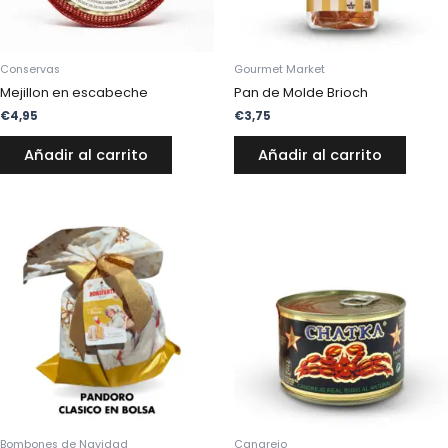
Conservas
Gourmet Market
Mejillon en escabeche
Pan de Molde Brioch
€
4,95
€
3,75
Añadir al carrito
Añadir al carrito
Rango
de
precios:
desde
€37,95
hasta
€52,95
Bombones de Navidad
Cangrejo