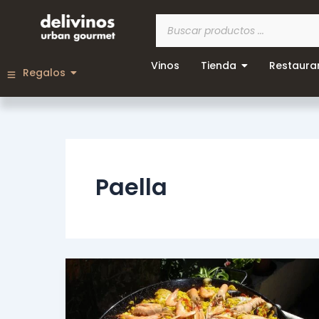
Ir
Búsqueda
al
de
contenido
productos
Vinos
Tienda
Restaura
Regalos
Paella