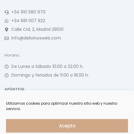
+34 910 580 970
+34 681 007 922
Calle Cid, 2, Madrid 28001
info@delivinosweb.com
Horario:
De Lunes a Sábado 10:00 a 22:00 h.
Domingo y feriados de 11:00 a 18:00 h.
APÚNTESE
Utilizamos cookies para optimizar nuestro sitio web y nuestro
Forme parte de nuestra selecta lista de clientes y reciba
servicio.
ofertas, invitaciones y últimas noticias
Acepto