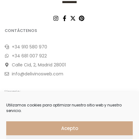
CONTÁCTENOS
+34 910 580 970
+34 681 007 922
Calle Cid, 2, Madrid 28001
info@delivinosweb.com
Horario:
De Lunes a Sábado 10:00 a 22:00 h.
Utilizamos cookies para optimizar nuestro sitio web y nuestro
servicio.
Domingo y feriados de 11:00 a 18:00 h.
APÚNTESE
Acepto