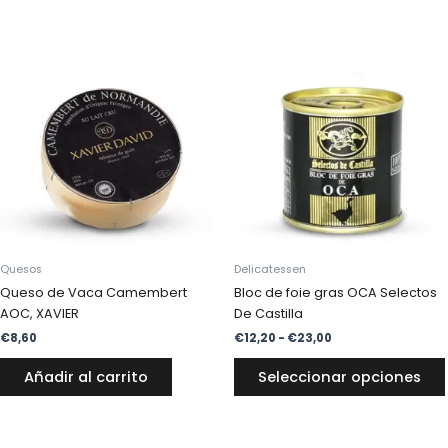
Rango
de
precios:
desde
€12,20
hasta
€23,00
Quesos
Delicatessen
Queso de Vaca Camembert
Bloc de foie gras OCA Selectos
AOC, XAVIER
De Castilla
€
8,60
€
12,20
-
€
23,00
Añadir al carrito
Seleccionar opciones