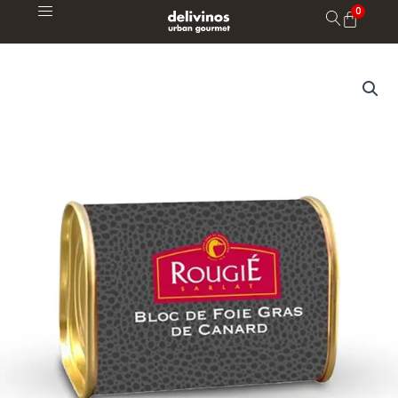
Ir
al
contenido
Bloc
de
Foie
Gras
de
Oca
cantidad