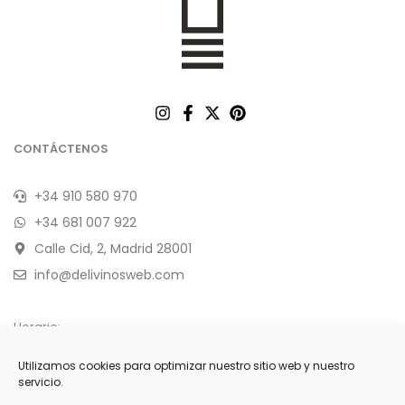
CONTÁCTENOS
+34 910 580 970
+34 681 007 922
Calle Cid, 2, Madrid 28001
info@delivinosweb.com
Horario:
De Lunes a Sábado 10:00 a 22:00 h.
Utilizamos cookies para optimizar nuestro sitio web y nuestro
servicio.
Domingo y feriados de 11:00 a 18:00 h.