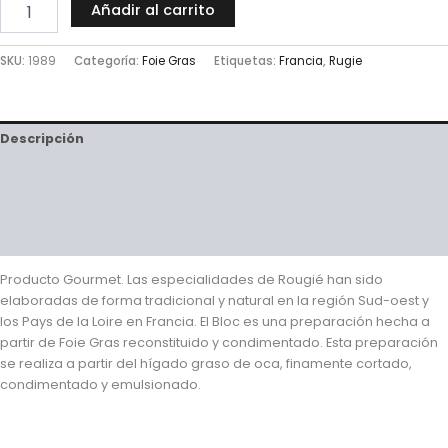
Añadir al carrito
SKU:
1989
Categoría:
Foie Gras
Etiquetas:
Francia
,
Rugie
Descripción
Información adicional
Valoraciones (0)
Preguntas y respuestas
Producto Gourmet. Las especialidades de Rougié han sido
elaboradas de forma tradicional y natural en la región Sud-oest y
los Pays de la Loire en Francia. El Bloc es una preparación hecha a
partir de Foie Gras reconstituido y condimentado. Esta preparación
se realiza a partir del hígado graso de oca, finamente cortado,
condimentado y emulsionado.