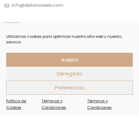
info@delivinosweb.com
Horario:
De Lunes a Sábado 10:00 a 22:00 h.
Utilizamos cookies para optimizar nuestro sitio web y nuestro
servicio.
Domingo y feriados de 11:00 a 18:00 h.
APÚNTESE
Acepto
Denegado
Forme parte de nuestra selecta lista de clientes y reciba
ofertas, invitaciones y últimas noticias
Preferencias
Política de
Términos y
Términos y
Cookies
Condiciones
Condiciones
Delivinos Copyright 2026. Todos los Derechos Reservados.