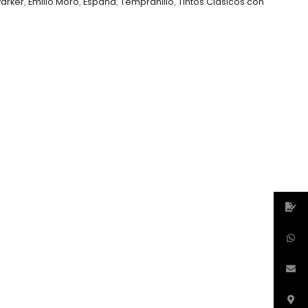
Parker
,
Emilio Moro
,
España
,
Tempranillo
,
Tintos Clásicos con