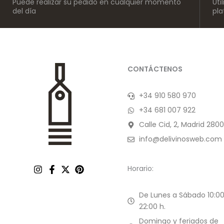
Puede realizar su pedido en cualquier momento
Uti
del día
pl
CONTÁCTENOS
+34 910 580 970
+34 681 007 922
Calle Cid, 2, Madrid 2800
info@delivinosweb.com
Horario:
De Lunes a Sábado 10:00
22:00 h.
Domingo y feriados de