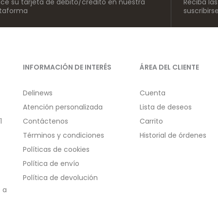
lice su tarjeta de débito/crédito en nuestra
Reciba la
ataforma
suscribirs
INFORMACIÓN DE INTERÉS
ÁREA DEL CLIENTE
Delinews
Cuenta
Atención personalizada
Lista de deseos
1
Contáctenos
Carrito
Términos y condiciones
Historial de órdenes
Políticas de cookies
Política de envío
Política de devolución
 a