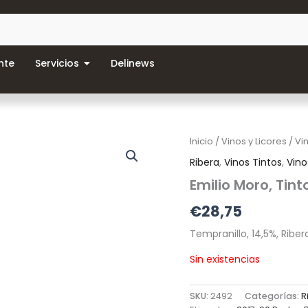
nte
Servicios
Delinews
Inicio
/
Vinos y Licores
/
Vi
Ribera
,
Vinos Tintos
,
Vino
Emilio Moro, Tint
€
28,75
Tempranillo, 14,5%, Ribe
Sin existencias
SKU:
2492
Categorías:
R