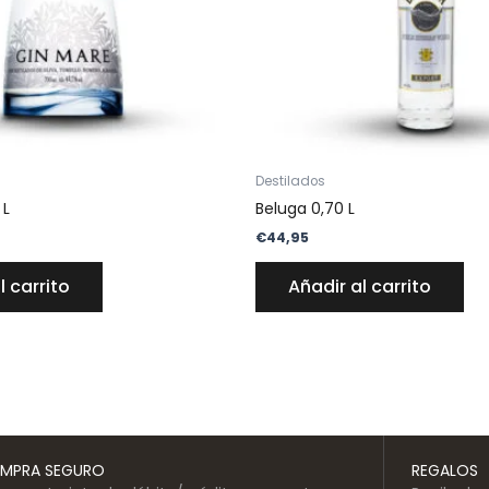
Destilados
 L
Beluga 0,70 L
€
44,95
l carrito
Añadir al carrito
MPRA SEGURO
REGALOS