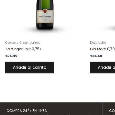
Cavas y Champañas
Destilados
Taittinger Brut 0,75 L
Gin Mare 0,70
€
75,49
€
35,50
Añadir al carrito
Añadir a
COMPRA 24/7 EN LÍNEA
CO