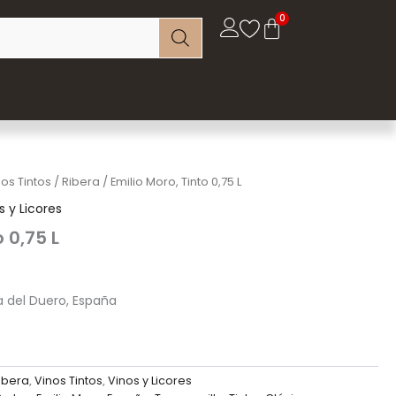
nos Tintos
/
Ribera
/ Emilio Moro, Tinto 0,75 L
s y Licores
o 0,75 L
ra del Duero, España
ibera
,
Vinos Tintos
,
Vinos y Licores