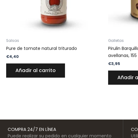
Salsas
Galletas
Pure de tomate natural triturado
Pirulin Barqui
avellanas, 155
€
4,40
€
3,95
Añadir al carrito
Añadir a
COMPRA 24/7 EN LÍNEA
CO
Puede realizar su pedido en cualquier momento
Uti