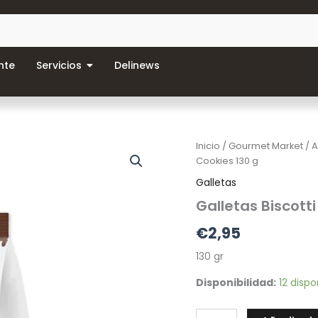
nte
Servicios
Delinews
Galletas
Inicio
/
Gourmet Market
/
A
Biscotti
Cookies 130 g
D·Autor,
Galletas
Mini
Cookies
Galletas Biscotti
130
€
2,95
g
cantidad
130 gr
Disponibilidad:
12 dispo