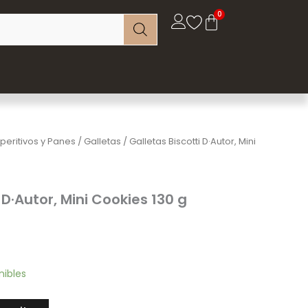
peritivos y Panes
/
Galletas
/ Galletas Biscotti D·Autor, Mini
 D·Autor, Mini Cookies 130 g
nibles