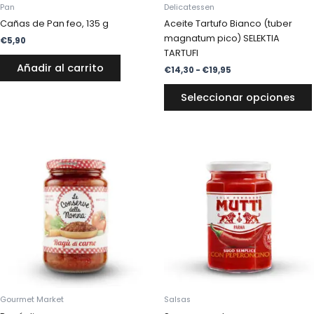
Pan
Delicatessen
Cañas de Pan feo, 135 g
Aceite Tartufo Bianco (tuber
magnatum pico) SELEKTIA
€
5,90
TARTUFI
Añadir al carrito
€
14,30
-
€
19,95
Seleccionar opciones
Gourmet Market
Salsas