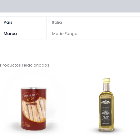
Preguntas y respuestas
País
Italia
Marca
Mario Fongo
Productos relacionados
Rango
de
precios:
desde
€14,30
hasta
€19,95