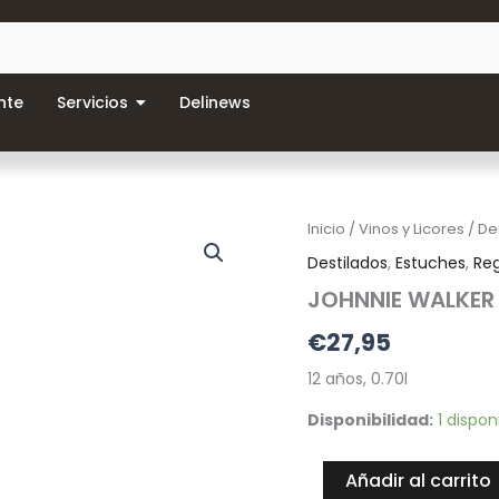
nte
Servicios
Delinews
JOHNNIE
Inicio
/
Vinos y Licores
/
De
WALKER
Destilados
,
Estuches
,
Re
Black
Label
JOHNNIE WALKER 
Whisky
€
27,95
Escocés
cantidad
12 años, 0.70l
Disponibilidad:
1 dispon
Añadir al carrito