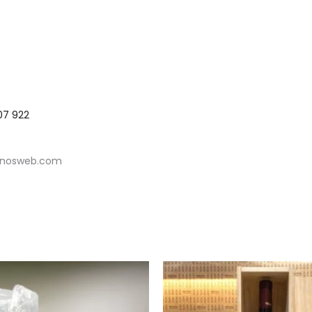
07 922
vinosweb.com