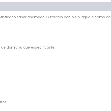
as
 sofisticado sabor ahumado. Disfrútelo con hielo, agua o como co
 de domicilio que especificaste.
ros.