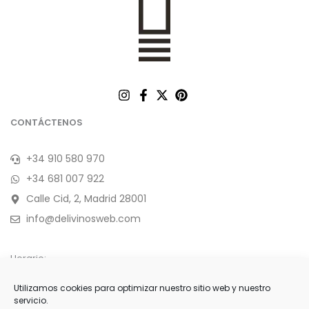
CONTÁCTENOS
+34 910 580 970
+34 681 007 922
Calle Cid, 2, Madrid 28001
info@delivinosweb.com
Horario:
De Lunes a Sábado 10:00 a 22:00 h.
Utilizamos cookies para optimizar nuestro sitio web y nuestro
servicio.
Domingo y feriados de 11:00 a 18:00 h.