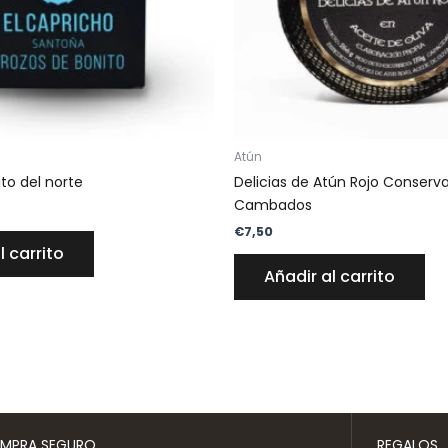
Atún
to del norte
Delicias de Atún Rojo Conserv
Cambados
€
7,50
l carrito
Añadir al carrito
MPRA SEGURO
REGALOS