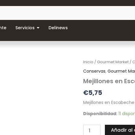
nte
Servicios
Delinews
Mejillones
Inicio
/
Gourmet Market
/
C
en
Conservas
,
Gourmet Ma
Escabeche
Espinaler
Mejillones en Es
12/16
€
5,75
cantidad
Mejillones en Escabeche 
Disponibilidad:
11 dispo
Añadir al 