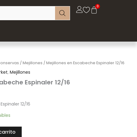
onservas
/
Mejillones
/ Mejillones en Escabeche Espinaler 12/16
rket
,
Mejillones
cabeche Espinaler 12/16
Espinaler 12/16
nibles
carrito