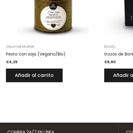
Gourmet Market
Bonito
Pesto con soja (Vegano/Bio)
trozos de Boni
€
4,25
€
8,80
Añadir al carrito
Añadir a
COMPRA 24/7 EN LÍNEA
CO