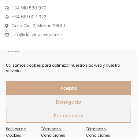
+34 910 580 970
+34 681 007 922
Calle Cid, 2, Madrid 28001
info@delivinosweb.com
Horario:
De Lunes a Sábado 10:00 a 22:00 h.
Utilizamos cookies para optimizar nuestro sitio web y nuestro
servicio.
Domingo y feriados de 11:00 a 18:00 h.
APÚNTESE
Acepto
Denegado
Forme parte de nuestra selecta lista de clientes y reciba
ofertas, invitaciones y últimas noticias
Preferencias
Política de
Términos y
Términos y
Cookies
Condiciones
Condiciones