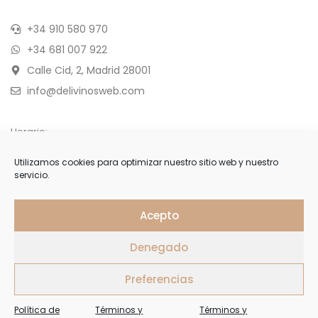
+34 910 580 970
+34 681 007 922
Calle Cid, 2, Madrid 28001
info@delivinosweb.com
Horario:
De Lunes a Sábado 10:00 a 22:00 h.
Utilizamos cookies para optimizar nuestro sitio web y nuestro
servicio.
Domingo y feriados de 11:00 a 18:00 h.
APÚNTESE
Acepto
Denegado
Forme parte de nuestra selecta lista de clientes y reciba
ofertas, invitaciones y últimas noticias
Preferencias
Política de
Términos y
Términos y