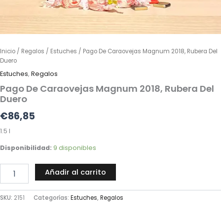
Inicio
/
Regalos
/
Estuches
/ Pago De Caraovejas Magnum 2018, Rubera Del
Duero
Estuches
,
Regalos
Pago De Caraovejas Magnum 2018, Rubera Del
Duero
€
86,85
1.5 l
Disponibilidad:
9 disponibles
Añadir al carrito
SKU:
2151
Categorías:
Estuches
,
Regalos