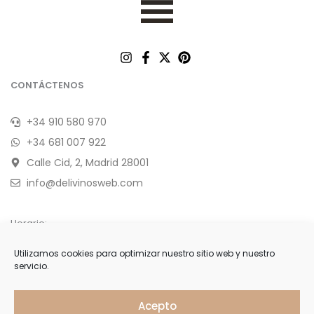
CONTÁCTENOS
+34 910 580 970
+34 681 007 922
Calle Cid, 2, Madrid 28001
info@delivinosweb.com
Horario:
De Lunes a Sábado 10:00 a 22:00 h.
Utilizamos cookies para optimizar nuestro sitio web y nuestro
servicio.
Domingo y feriados de 11:00 a 18:00 h.
APÚNTESE
Acepto