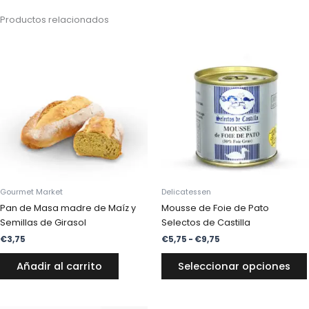
Productos relacionados
Rango
de
precios:
desde
€5,75
hasta
€9,75
Gourmet Market
Delicatessen
Pan de Masa madre de Maíz y
Mousse de Foie de Pato
Semillas de Girasol
Selectos de Castilla
€
3,75
€
5,75
-
€
9,75
Añadir al carrito
Seleccionar opciones