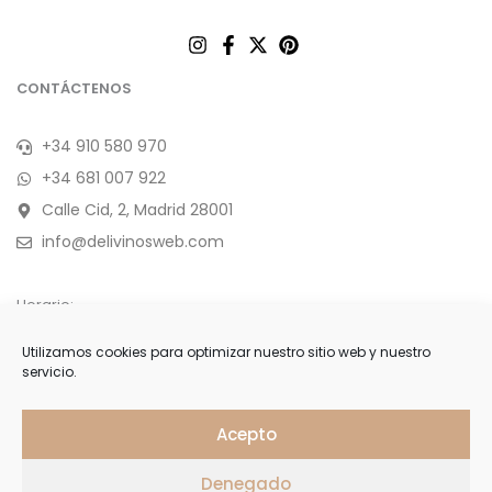
CONTÁCTENOS
+34 910 580 970
+34 681 007 922
Calle Cid, 2, Madrid 28001
info@delivinosweb.com
Horario:
De Lunes a Sábado 10:00 a 22:00 h.
Utilizamos cookies para optimizar nuestro sitio web y nuestro
servicio.
Domingo y feriados de 11:00 a 18:00 h.
APÚNTESE
Acepto
Denegado
Forme parte de nuestra selecta lista de clientes y reciba