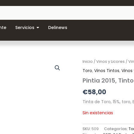
nte
Servicios
Delinews
Inicio
/
Vinos y Licores
/
Vi
Toro
,
Vinos Tintos
,
Vinos 
Pintia 2015, Tinto
€
58,00
Tinta de Toro, 15%, toro,
Sin existencias
SKU:
509
Categorías:
To