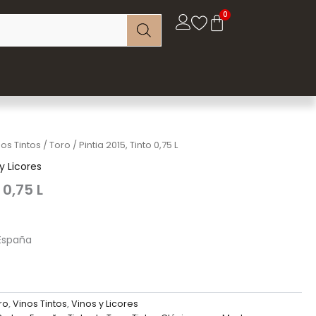
nos Tintos
/
Toro
/ Pintia 2015, Tinto 0,75 L
y Licores
 0,75 L
 España
ro
,
Vinos Tintos
,
Vinos y Licores