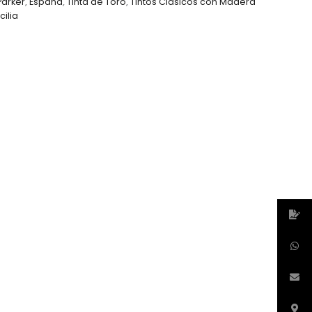
Parker
,
España
,
Tinta de Toro
,
Tintos Clásicos con Madera
cilia