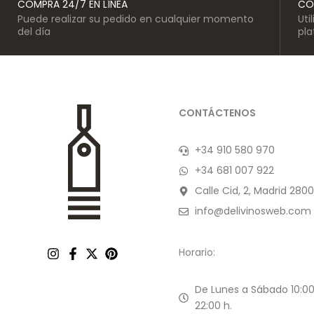
COMPRA 24/7 EN LÍNEA
CO
Puede realizar su pedido en cualquier momento
Uti
del día
pl
CONTÁCTENOS
+34 910 580 970
+34 681 007 922
Calle Cid, 2, Madrid 2800
info@delivinosweb.com
Horario:
De Lunes a Sábado 10:00
22:00 h.