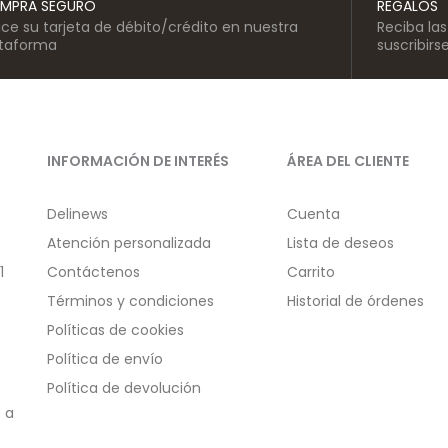
MPRA SEGURO
REGALOS
lice su tarjeta de débito/crédito en nuestra
Reciba la
ataforma
suscribirs
INFORMACIÓN DE INTERÉS
ÁREA DEL CLIENTE
Delinews
Cuenta
Atención personalizada
Lista de deseos
1
Contáctenos
Carrito
Términos y condiciones
Historial de órdenes
Políticas de cookies
Política de envío
Política de devolución
 a