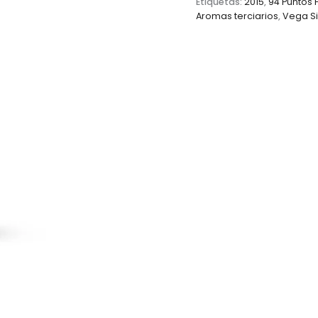
Etiquetas:
2015
,
94 Puntos 
Aromas terciarios
,
Vega Si