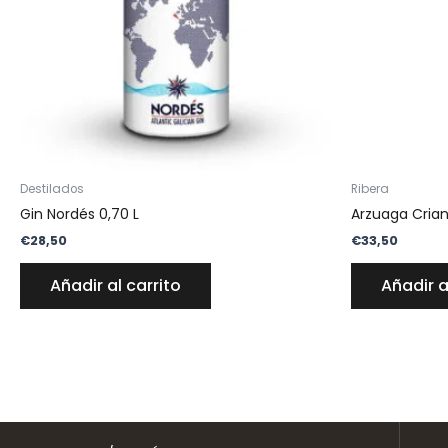
Destilados
Ribera
Gin Nordés 0,70 L
Arzuaga Crianz
€
28,50
€
33,50
Añadir al carrito
Añadir a