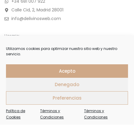
+34 681 007 922
Calle Cid, 2, Madrid 28001
info@delivinosweb.com
Horario:
De Lunes a Sábado 10:00 a 22:00 h.
Utilizamos cookies para optimizar nuestro sitio web y nuestro
servicio.
Domingo y feriados de 11:00 a 18:00 h.
APÚNTESE
Acepto
Denegado
Forme parte de nuestra selecta lista de clientes y reciba
ofertas, invitaciones y últimas noticias
Preferencias
Política de
Términos y
Términos y
Cookies
Condiciones
Condiciones
Delivinos Copyright 2026. Todos los Derechos Reservados.