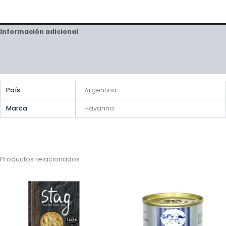
Información adicional
Valoraciones (0)
Preguntas y respuestas
País
Argentina
Marca
Havanna
Productos relacionados
Rango
de
precios:
desde
€5,75
hasta
€9,75