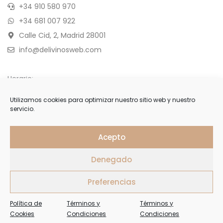
+34 910 580 970
+34 681 007 922
Calle Cid, 2, Madrid 28001
info@delivinosweb.com
Horario:
De Lunes a Sábado 10:00 a 22:00 h.
Utilizamos cookies para optimizar nuestro sitio web y nuestro
servicio.
Domingo y feriados de 11:00 a 18:00 h.
APÚNTESE
Acepto
Denegado
Forme parte de nuestra selecta lista de clientes y reciba
ofertas, invitaciones y últimas noticias
Preferencias
Política de
Términos y
Términos y
Cookies
Condiciones
Condiciones