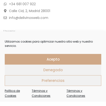
+34 681 007 922
Calle Cid, 2, Madrid 28001
info@delivinosweb.com
Horario:
De Lunes a Sábado 10:00 a 22:00 h.
Utilizamos cookies para optimizar nuestro sitio web y nuestro
servicio.
Domingo y feriados de 11:00 a 18:00 h.
APÚNTESE
Acepto
Denegado
Forme parte de nuestra selecta lista de clientes y reciba
ofertas, invitaciones y últimas noticias
Preferencias
Política de
Términos y
Términos y
Cookies
Condiciones
Condiciones