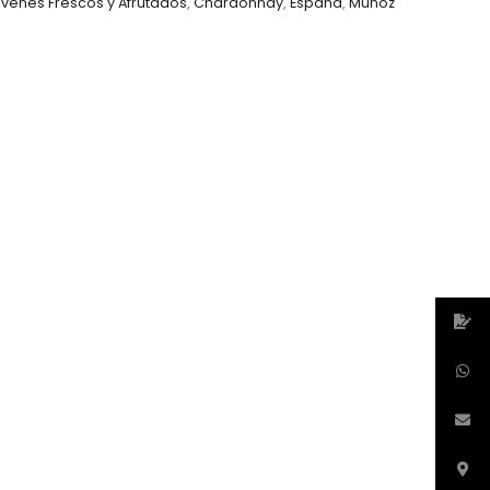
venes Frescos y Afrutados
,
Chardonnay
,
España
,
Muñoz