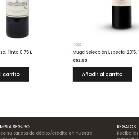
Rioja
a, Tinto 0,75 L
Muga Selección Especial 2015, 
€
52,50
l carrito
Añadir al carrito
MPRA SEGURO
REGALOS
lice su tarjeta de débito/crédito en nuestra
Reciba la
ataforma
suscribirs