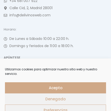
+34 681 007 922
Calle Cid, 2, Madrid 28001
info@delivinosweb.com
Horario:
De Lunes a Sábado 10:00 a 22:00 h.
Domingo y feriados de 11:00 a 18:00 h.
APÚNTESE
Utilizamos cookies para optimizar nuestro sitio web y nuestro
Forme parte de nuestra selecta lista de clientes y reciba
servicio.
ofertas, invitaciones y últimas noticias
Acepto
Denegado
Delivinos Copyright 2026. Todos los Derechos Reservados.
Preferencias