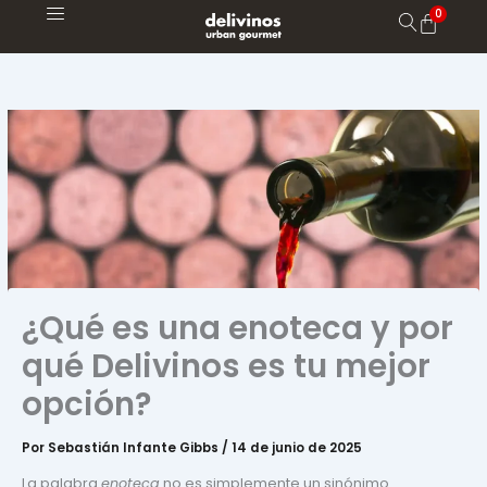
Ir
al
contenido
¿Qué es una enoteca y por
qué Delivinos es tu mejor
opción?
Por
Sebastián Infante Gibbs
/
14 de junio de 2025
La palabra
enoteca
no es simplemente un sinónimo