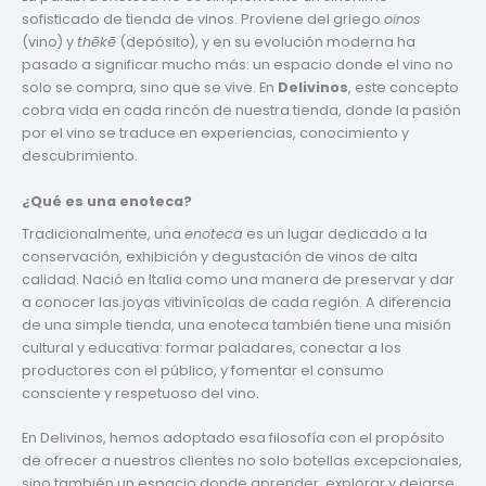
sofisticado de tienda de vinos. Proviene del griego
oinos
(vino) y
thēkē
(depósito), y en su evolución moderna ha
pasado a significar mucho más: un espacio donde el vino no
solo se compra, sino que se vive. En
Delivinos
, este concepto
cobra vida en cada rincón de nuestra tienda, donde la pasión
por el vino se traduce en experiencias, conocimiento y
descubrimiento.
¿Qué es una enoteca?
Tradicionalmente, una
enoteca
es un lugar dedicado a la
conservación, exhibición y degustación de vinos de alta
calidad. Nació en Italia como una manera de preservar y dar
a conocer las joyas vitivinícolas de cada región. A diferencia
de una simple tienda, una enoteca también tiene una misión
cultural y educativa: formar paladares, conectar a los
productores con el público, y fomentar el consumo
consciente y respetuoso del vino.
En Delivinos, hemos adoptado esa filosofía con el propósito
de ofrecer a nuestros clientes no solo botellas excepcionales,
sino también un espacio donde aprender, explorar y dejarse