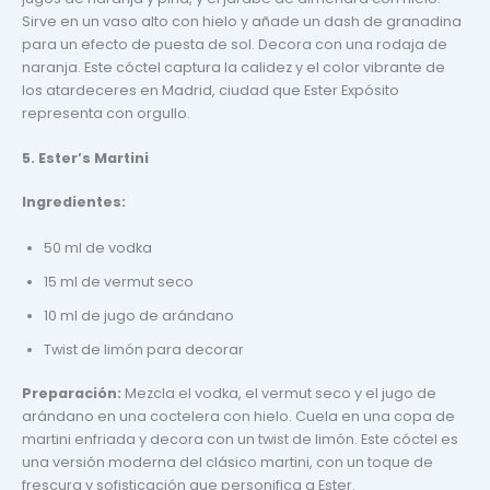
Sirve en un vaso alto con hielo y añade un dash de granadina
para un efecto de puesta de sol. Decora con una rodaja de
naranja. Este cóctel captura la calidez y el color vibrante de
los atardeceres en Madrid, ciudad que Ester Expósito
representa con orgullo.
5. Ester’s Martini
Ingredientes:
50 ml de vodka
15 ml de vermut seco
10 ml de jugo de arándano
Twist de limón para decorar
Preparación:
Mezcla el vodka, el vermut seco y el jugo de
arándano en una coctelera con hielo. Cuela en una copa de
martini enfriada y decora con un twist de limón. Este cóctel es
una versión moderna del clásico martini, con un toque de
frescura y sofisticación que personifica a Ester.