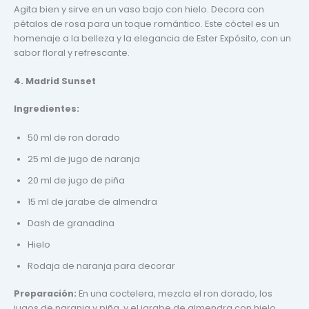
Agita bien y sirve en un vaso bajo con hielo. Decora con
pétalos de rosa para un toque romántico. Este cóctel es un
homenaje a la belleza y la elegancia de Ester Expósito, con un
sabor floral y refrescante.
4. Madrid Sunset
Ingredientes:
50 ml de ron dorado
25 ml de jugo de naranja
20 ml de jugo de piña
15 ml de jarabe de almendra
Dash de granadina
Hielo
Rodaja de naranja para decorar
Preparación:
En una coctelera, mezcla el ron dorado, los
jugos de naranja y piña, y el jarabe de almendra con hielo.