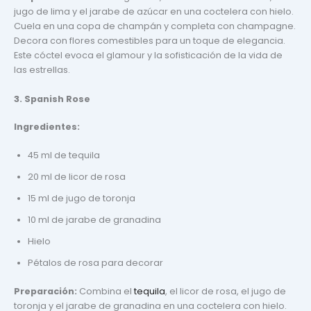
jugo de lima y el jarabe de azúcar en una coctelera con hielo.
Cuela en una copa de champán y completa con champagne.
Decora con flores comestibles para un toque de elegancia.
Este cóctel evoca el glamour y la sofisticación de la vida de
las estrellas.
3. Spanish Rose
Ingredientes:
45 ml de tequila
20 ml de licor de rosa
15 ml de jugo de toronja
10 ml de jarabe de granadina
Hielo
Pétalos de rosa para decorar
Preparación:
Combina el
tequila
, el licor de rosa, el jugo de
toronja y el jarabe de granadina en una coctelera con hielo.