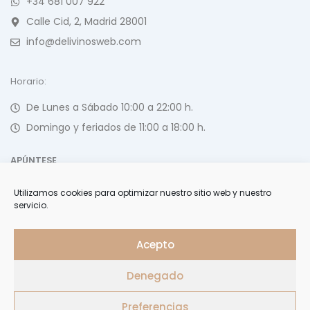
+34 681 007 922
Calle Cid, 2, Madrid 28001
info@delivinosweb.com
Horario:
De Lunes a Sábado 10:00 a 22:00 h.
Domingo y feriados de 11:00 a 18:00 h.
APÚNTESE
Utilizamos cookies para optimizar nuestro sitio web y nuestro
Forme parte de nuestra selecta lista de clientes y reciba
servicio.
ofertas, invitaciones y últimas noticias
Acepto
Denegado
Delivinos Copyright 2026. Todos los Derechos Reservados.
Preferencias